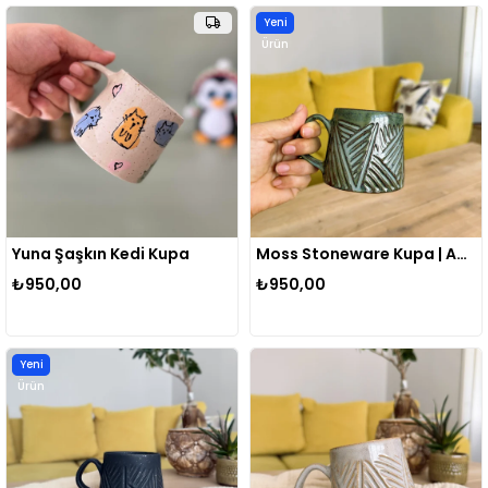
Yeni
Ürün
Yuna Şaşkın Kedi Kupa
Moss Stoneware Kupa | Adaçayı Yeşili
₺950,00
₺950,00
Yeni
Ürün